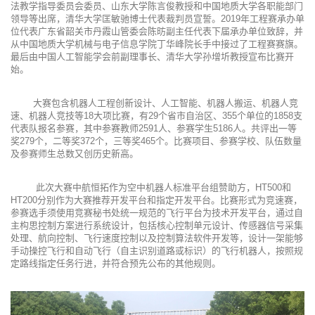
法教学指导委员会委员、山东大学陈言俊教授和中国地质大学各职能部门
领导等出席，清华大学匡敏驰博士代表裁判员宣誓。2019年工程赛承办单
位代表广东省韶关市丹霞山管委会陈昉副主任代表下届承办单位致辞，并
从中国地质大学机械与电子信息学院丁华峰院长手中接过了工程赛赛旗。
最后由中国人工智能学会前副理事长、清华大学孙增圻教授宣布比赛开
始。
大赛包含机器人工程创新设计、人工智能、机器人搬运、机器人竞
速、机器人竞技等18大项比赛，有29个省市自治区、355个单位的1858支
代表队报名参赛，其中参赛教师2591人、参赛学生5186人。共评出一等
奖279个，二等奖372个，三等奖465个。比赛项目、参赛学校、队伍数量
及参赛师生总数又创历史新高。
此次大赛中航恒拓作为空中机器人标准平台组赞助方，HT500和
HT200分别作为大赛推荐开发平台和指定开发平台。比赛形式为竞速赛，
参赛选手须使用竞赛秘书处统一规范的飞行平台为技术开发平台，通过自
主构思控制方案进行系统设计，包括核心控制单元设计、传感器信号采集
处理、航向控制、飞行速度控制以及控制算法软件开发等，设计一架能够
手动操控飞行和自动飞行（自主识别道路或标识）的飞行机器人，按照规
定路线指定任务行进，并符合预先公布的其他规则。