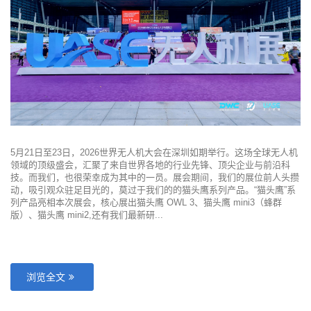
5月21日至23日，2026世界无人机大会在深圳如期举行。这场全球无人机
领域的顶级盛会，汇聚了来自世界各地的行业先锋、顶尖企业与前沿科
技。而我们，也很荣幸成为其中的一员。展会期间，我们的展位前人头攒
动，吸引观众驻足目光的，莫过于我们的的猫头鹰系列产品。“猫头鹰”系
列产品亮相本次展会，核心展出猫头鹰 OWL 3、猫头鹰 mini3（蜂群
版）、猫头鹰 mini2,还有我们最新研...
浏览全文