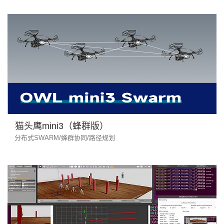
猫头鹰mini3（蜂群版）
分布式SWARM/蜂群协同/路径规划